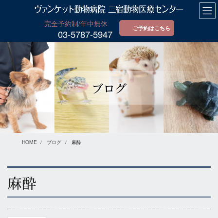
コ
ナ
ン
ビ
テ
ゲ
ご予約はこちら
03-5787-5947
ン
ー
ツ
シ
に
ョ
移
ン
動
に
ブログ
移
動
HOME
ブログ
麻酔
麻酔