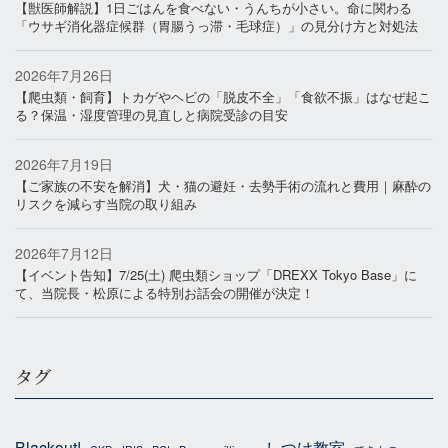
【獣医師解説】1日ごはんを食べない・うんちが小さい。命に関わる
「ウサギ消化器症候群（胃腸うっ滞・毛球症）」の見分け方と対処法
2026年7月26日
【爬虫類・飼育】トカゲやヘビの「脱皮不全」「食欲不振」はなぜ起こ
る？保温・湿度管理の見直しと病院受診の目安
2026年7月19日
【ご家族の不安を解消】犬・猫の避妊・去勢手術の流れと費用｜麻酔の
リスクを減らす当院の取り組み
2026年7月12日
【イベント告知】7/25(土) 爬虫類ショップ「DREXX Tokyo Base」に
て、当院長・松原による特別お話会の開催が決定！
タグ
Blackout!
しつけ教室