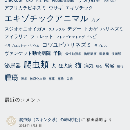
CKD
IRIS
PGI
Pogona vitticeps
できもの
アフリカチビネズミ
ウサギ
エキゾチック
エキゾチックアニマル
カメ
スジオオニオイガメ
デグー
トカゲ
ハリネズミ
スナッフル
フィラリア
フェレット
ヘビ
フトアゴヒゲトカゲ
ヨツユビハリネズミ
ベラプロストナトリウム
ラプロス
ヴァンケット動物病院
予防
仮性動脈瘤
偽動脈瘤
動脈瘤
後頭部
爬虫類
猫
泌尿器
犬
狂犬病
病気
腎臓
結石
腫れ
腫瘍
腫瘤
被嚢化血種
麻薬
麻酔
Ｘ線
最近のコメント
爬虫類（スキンク系）の雌雄判別
に
福田基嗣
より
2022年11月21日