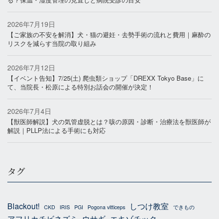
2026年7月19日
【ご家族の不安を解消】犬・猫の避妊・去勢手術の流れと費用｜麻酔の
リスクを減らす当院の取り組み
2026年7月12日
【イベント告知】7/25(土) 爬虫類ショップ「DREXX Tokyo Base」に
て、当院長・松原による特別お話会の開催が決定！
2026年7月4日
【獣医師解説】犬の気管虚脱とは？咳の原因・診断・治療法を獣医師が
解説｜PLLP法による手術にも対応
タグ
Blackout!
しつけ教室
CKD
IRIS
PGI
Pogona vitticeps
できもの
アフリカチビネズミ
ウサギ
エキゾチック