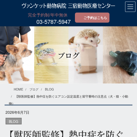
コ
ナ
ン
ビ
テ
ゲ
ご予約はこちら
03-5787-5947
ン
ー
ツ
シ
に
ョ
移
ン
動
に
ブログ
移
動
HOME
ブログ
BLOG
【獣医師監修】熱中症を防ぐエアコン設定温度と留守番時の注意点（犬・猫・小動
物）
2026年6月7日
BLOG
【獣医師監修】熱中症を防ぐ