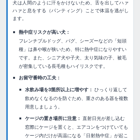
犬は人間のように汗をかけないため、舌を出してハァ
ハァと息をする（パンティング）ことで体温を逃がし
ます。
熱中症リスクが高い犬：
フレンチブルドッグ、パグ、シーズーなどの「短頭
種」は鼻や喉が狭いため、特に熱中症になりやすい
です。また、シニア犬や子犬、太り気味の子、被毛
が密集している長毛種もハイリスクです。
お留守番時の工夫：
水飲み場を3箇所以上に増やす：
ひっくり返して
飲めなくなるのを防ぐため、重さのある器を複数
用意しましょう。
ケージの置き場所に注意：
直射日光が差し込む
窓際にケージを置くと、エアコンをつけていても
ケージ内だけが高温になる「日射熱中症」が起こ