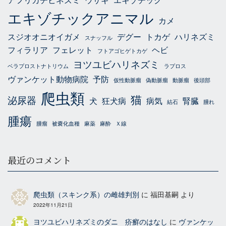
エキゾチックアニマル
カメ
スジオオニオイガメ
デグー
トカゲ
ハリネズミ
スナッフル
フィラリア
フェレット
ヘビ
フトアゴヒゲトカゲ
ヨツユビハリネズミ
ベラプロストナトリウム
ラプロス
ヴァンケット動物病院
予防
仮性動脈瘤
偽動脈瘤
動脈瘤
後頭部
爬虫類
猫
泌尿器
犬
狂犬病
病気
腎臓
結石
腫れ
腫瘍
腫瘤
被嚢化血種
麻薬
麻酔
Ｘ線
最近のコメント
爬虫類（スキンク系）の雌雄判別
に
福田基嗣
より
2022年11月21日
ヨツユビハリネズミのダニ 疥癬のはなし
に
ヴァンケッ