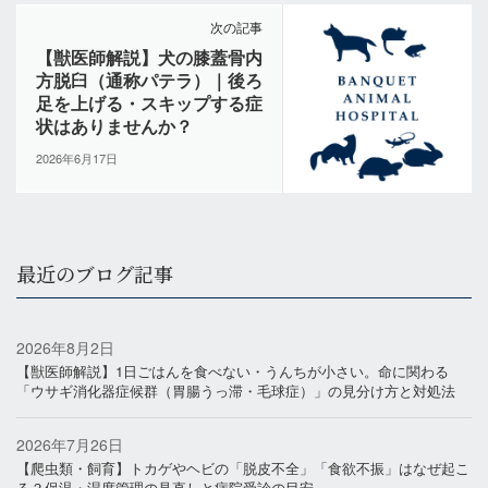
次の記事
【獣医師解説】犬の膝蓋骨内
方脱臼（通称パテラ）｜後ろ
足を上げる・スキップする症
状はありませんか？
2026年6月17日
最近のブログ記事
2026年8月2日
【獣医師解説】1日ごはんを食べない・うんちが小さい。命に関わる
「ウサギ消化器症候群（胃腸うっ滞・毛球症）」の見分け方と対処法
2026年7月26日
【爬虫類・飼育】トカゲやヘビの「脱皮不全」「食欲不振」はなぜ起こ
る？保温・湿度管理の見直しと病院受診の目安