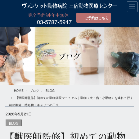
コ
ナ
ン
ビ
テ
ゲ
ご予約はこちら
03-5787-5947
ン
ー
ツ
シ
に
ョ
移
ン
動
に
ブログ
移
動
HOME
ブログ
BLOG
【獣医師監修】初めての動物病院マニュアル｜動物（犬・猫・小動物）を連れて行く
前の準備・持ち物・キャリーの工夫
2026年5月21日
BLOG
【獣医師監修】初めての動物