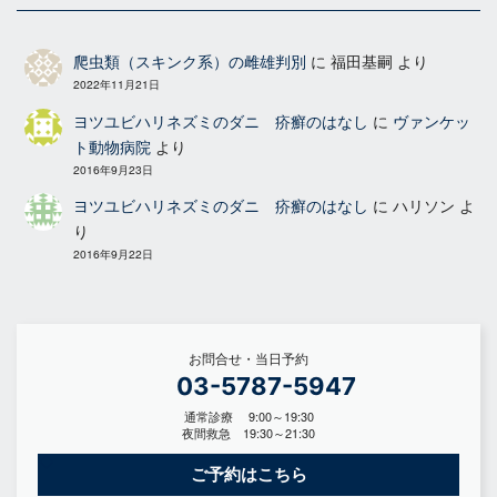
爬虫類（スキンク系）の雌雄判別
に
福田基嗣
より
2022年11月21日
ヨツユビハリネズミのダニ 疥癬のはなし
に
ヴァンケッ
ト動物病院
より
2016年9月23日
ヨツユビハリネズミのダニ 疥癬のはなし
に
ハリソン
よ
り
2016年9月22日
お問合せ・当日予約
03-5787-5947
通常診療 9:00～19:30
夜間救急 19:30～21:30
ご予約はこちら