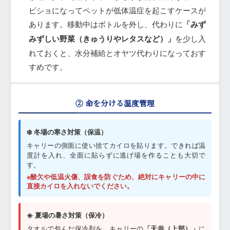
ビショになってペットが低体温症を起こすケースが
あります。移動中はボトルを外し、代わりに
「みず
みずしい野菜（きゅうりやレタスなど）」
を少し入
れておくと、水分補給とオヤツ代わりになっておす
すめです。
② 命を分ける温度管理
❄️ 冬場の寒さ対策（保温）
キャリーの側面に使い捨てカイロを貼ります。できれば温
度計を入れ、全面に貼らずに逃げ場を作ることも大切で
す。
※酸欠や低温火傷、誤食を防ぐため、絶対にキャリーの中に
直接カイロを入れないでください。
☀️ 夏場の暑さ対策（保冷）
タオルで包んだ保冷剤を、キャリーの
「天井（上部）」
に