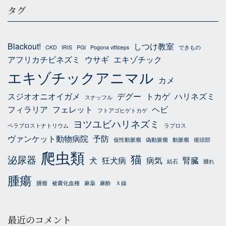
タグ
Blackout!
しつけ教室
CKD
IRIS
PGI
Pogona vitticeps
できもの
アフリカチビネズミ
ウサギ
エキゾチック
エキゾチックアニマル
カメ
スジオオニオイガメ
デグー
トカゲ
ハリネズミ
スナッフル
フィラリア
フェレット
ヘビ
フトアゴヒゲトカゲ
ヨツユビハリネズミ
ベラプロストナトリウム
ラプロス
ヴァンケット動物病院
予防
仮性動脈瘤
偽動脈瘤
動脈瘤
後頭部
爬虫類
猫
泌尿器
犬
狂犬病
病気
腎臓
結石
腫れ
腫瘍
腫瘤
被嚢化血種
麻薬
麻酔
Ｘ線
最近のコメント