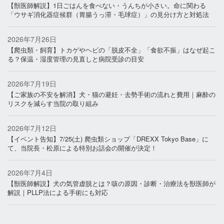
【獣医師解説】1日ごはんを食べない・うんちが小さい。命に関わる
「ウサギ消化器症候群（胃腸うっ滞・毛球症）」の見分け方と対処法
2026年7月26日
【爬虫類・飼育】トカゲやヘビの「脱皮不全」「食欲不振」はなぜ起こ
る？保温・湿度管理の見直しと病院受診の目安
2026年7月19日
【ご家族の不安を解消】犬・猫の避妊・去勢手術の流れと費用｜麻酔の
リスクを減らす当院の取り組み
2026年7月12日
【イベント告知】7/25(土) 爬虫類ショップ「DREXX Tokyo Base」に
て、当院長・松原による特別お話会の開催が決定！
2026年7月4日
【獣医師解説】犬の気管虚脱とは？咳の原因・診断・治療法を獣医師が
解説｜PLLP法による手術にも対応