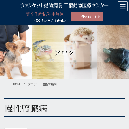
コ
ナ
ン
ビ
テ
ゲ
ご予約はこちら
03-5787-5947
ン
ー
ツ
シ
に
ョ
移
ン
動
に
ブログ
移
動
HOME
ブログ
慢性腎臓病
慢性腎臓病