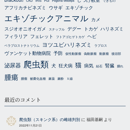
CKD
IRIS
PGI
Pogona vitticeps
できもの
アフリカチビネズミ
ウサギ
エキゾチック
エキゾチックアニマル
カメ
スジオオニオイガメ
デグー
トカゲ
ハリネズミ
スナッフル
フィラリア
フェレット
ヘビ
フトアゴヒゲトカゲ
ヨツユビハリネズミ
ベラプロストナトリウム
ラプロス
ヴァンケット動物病院
予防
仮性動脈瘤
偽動脈瘤
動脈瘤
後頭部
爬虫類
猫
泌尿器
犬
狂犬病
病気
腎臓
結石
腫れ
腫瘍
腫瘤
被嚢化血種
麻薬
麻酔
Ｘ線
最近のコメント
爬虫類（スキンク系）の雌雄判別
に
福田基嗣
より
2022年11月21日