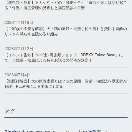
【爬虫類・飼育】トカゲやヘビの「脱皮不全」「食欲不振」はなぜ起こ
る？保温・湿度管理の見直しと病院受診の目安
2026年7月19日
【ご家族の不安を解消】犬・猫の避妊・去勢手術の流れと費用｜麻酔の
リスクを減らす当院の取り組み
2026年7月12日
【イベント告知】7/25(土) 爬虫類ショップ「DREXX Tokyo Base」に
て、当院長・松原による特別お話会の開催が決定！
2026年7月4日
【獣医師解説】犬の気管虚脱とは？咳の原因・診断・治療法を獣医師が
解説｜PLLP法による手術にも対応
タグ
Blackout!
しつけ教室