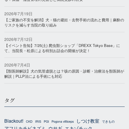
2026年7月19日
【ご家族の不安を解消】犬・猫の避妊・去勢手術の流れと費用｜麻酔の
リスクを減らす当院の取り組み
2026年7月12日
【イベント告知】7/25(土) 爬虫類ショップ「DREXX Tokyo Base」に
て、当院長・松原による特別お話会の開催が決定！
2026年7月4日
【獣医師解説】犬の気管虚脱とは？咳の原因・診断・治療法を獣医師が
解説｜PLLP法による手術にも対応
タグ
Blackout!
しつけ教室
CKD
IRIS
PGI
Pogona vitticeps
できもの
アフリカチビネズミ
ウサギ
エキゾチック