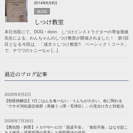
2014年6月8日
BLOG
しつけ教室
本日当院にて、DOG・donn しつけインストラクターの帯金亜維
先生による、わんちゃんのしつけ教室が開催されました！ 第1回
目となる今回は、「成犬☆しつけ教室!! ベーシックⅠコース」
で、チワワのトニーちゃ […]
最近のブログ記事
2026年8月2日
【獣医師解説】1日ごはんを食べない・うんちが小さい。命に関わる
「ウサギ消化器症候群（胃腸うっ滞・毛球症）」の見分け方と対処法
2026年7月26日
【爬虫類・飼育】トカゲやヘビの「脱皮不全」「食欲不振」はなぜ起こ
る？保温・湿度管理の見直しと病院受診の目安