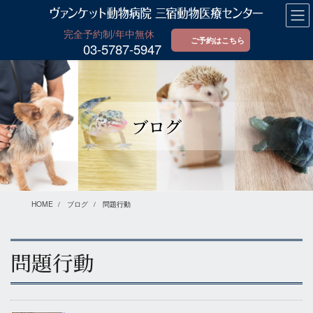
コ
ナ
ン
ビ
テ
ゲ
ご予約はこちら
03-5787-5947
ン
ー
ツ
シ
に
ョ
移
ン
動
に
ブログ
移
動
HOME
ブログ
問題行動
問題行動