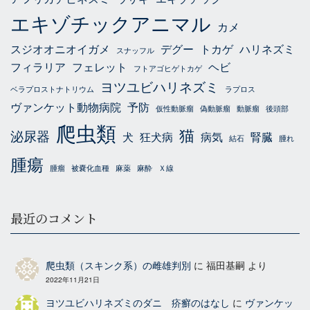
エキゾチックアニマル
カメ
スジオオニオイガメ
デグー
トカゲ
ハリネズミ
スナッフル
フィラリア
フェレット
ヘビ
フトアゴヒゲトカゲ
ヨツユビハリネズミ
ベラプロストナトリウム
ラプロス
ヴァンケット動物病院
予防
仮性動脈瘤
偽動脈瘤
動脈瘤
後頭部
爬虫類
猫
泌尿器
犬
狂犬病
病気
腎臓
結石
腫れ
腫瘍
腫瘤
被嚢化血種
麻薬
麻酔
Ｘ線
最近のコメント
爬虫類（スキンク系）の雌雄判別
に
福田基嗣
より
2022年11月21日
ヨツユビハリネズミのダニ 疥癬のはなし
に
ヴァンケッ