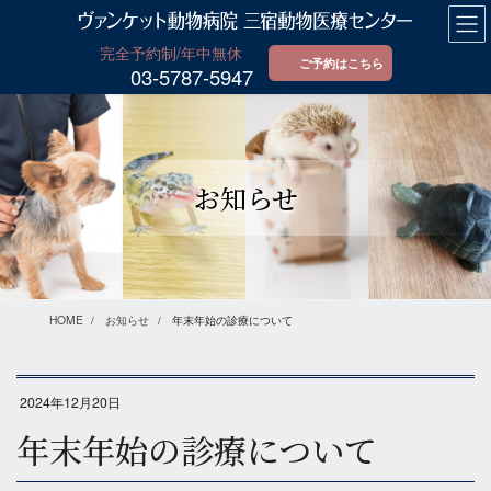
コ
ナ
ン
ビ
テ
ゲ
ご予約はこちら
03-5787-5947
ン
ー
ツ
シ
に
ョ
移
ン
動
に
お知らせ
移
動
HOME
お知らせ
年末年始の診療について
2024年12月20日
年末年始の診療について