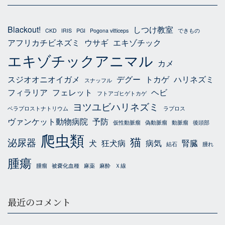
Blackout!
しつけ教室
CKD
IRIS
PGI
Pogona vitticeps
できもの
アフリカチビネズミ
ウサギ
エキゾチック
エキゾチックアニマル
カメ
スジオオニオイガメ
デグー
トカゲ
ハリネズミ
スナッフル
フィラリア
フェレット
ヘビ
フトアゴヒゲトカゲ
ヨツユビハリネズミ
ベラプロストナトリウム
ラプロス
ヴァンケット動物病院
予防
仮性動脈瘤
偽動脈瘤
動脈瘤
後頭部
爬虫類
猫
泌尿器
犬
狂犬病
病気
腎臓
結石
腫れ
腫瘍
腫瘤
被嚢化血種
麻薬
麻酔
Ｘ線
最近のコメント