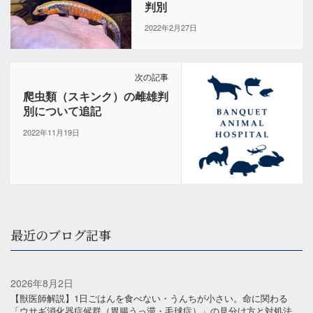
判別
2022年2月27日
次の記事
爬虫類（スキンク）の雌雄判
別について追記
2022年11月19日
最近のブログ記事
2026年8月2日
【獣医師解説】1日ごはんを食べない・うんちが小さい。命に関わる
「ウサギ消化器症候群（胃腸うっ滞・毛球症）」の見分け方と対処法