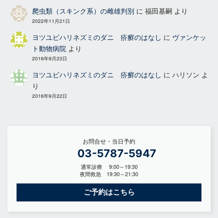
爬虫類（スキンク系）の雌雄判別
に
福田基嗣
より
2022年11月21日
ヨツユビハリネズミのダニ 疥癬のはなし
に
ヴァンケッ
ト動物病院
より
2016年9月23日
ヨツユビハリネズミのダニ 疥癬のはなし
に
ハリソン
よ
り
2016年9月22日
お問合せ・当日予約
03-5787-5947
通常診療 9:00～19:30
夜間救急 19:30～21:30
ご予約はこちら