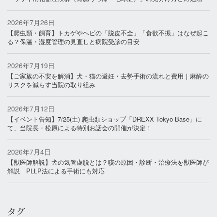
2026年7月26日
【爬虫類・飼育】トカゲやヘビの「脱皮不全」「食欲不振」はなぜ起こ
る？保温・湿度管理の見直しと病院受診の目安
2026年7月19日
【ご家族の不安を解消】犬・猫の避妊・去勢手術の流れと費用｜麻酔の
リスクを減らす当院の取り組み
2026年7月12日
【イベント告知】7/25(土) 爬虫類ショップ「DREXX Tokyo Base」に
て、当院長・松原による特別お話会の開催が決定！
2026年7月4日
【獣医師解説】犬の気管虚脱とは？咳の原因・診断・治療法を獣医師が
解説｜PLLP法による手術にも対応
タグ