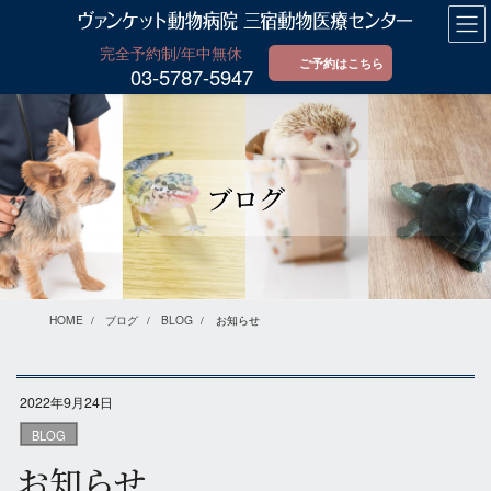
コ
ナ
ン
ビ
テ
ゲ
ご予約はこちら
03-5787-5947
ン
ー
ツ
シ
に
ョ
移
ン
動
に
ブログ
移
動
HOME
ブログ
BLOG
お知らせ
2022年9月24日
BLOG
お知らせ