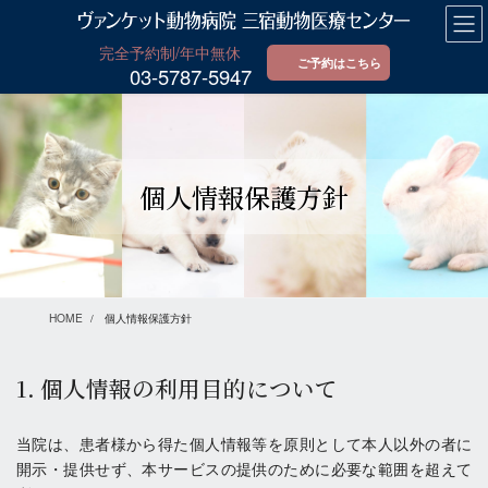
コ
ナ
ン
ビ
テ
ゲ
ご予約はこちら
03-5787-5947
ン
ー
ツ
シ
に
ョ
移
ン
動
に
個人情報保護方針
移
動
HOME
個人情報保護方針
1. 個人情報の利用目的について
当院は、患者様から得た個人情報等を原則として本人以外の者に
開示・提供せず、本サービスの提供のために必要な範囲を超えて