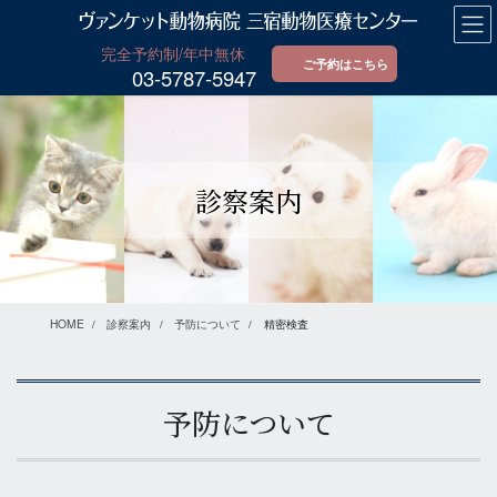
コ
ナ
ン
ビ
テ
ゲ
ご予約はこちら
03-5787-5947
ン
ー
ツ
シ
に
ョ
移
ン
動
に
診察案内
移
動
HOME
診察案内
予防について
精密検査
予防について